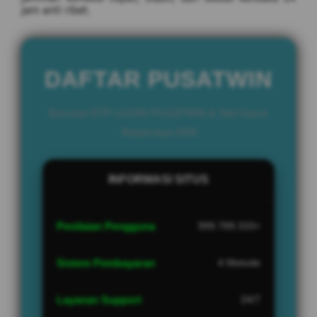
jam anti ribet.
DAFTAR PUSATWIN
Bocoran RTP LOGIN PUSATWIN & Slot Gacor
Terpercaya 2026
INFORMASI SITUS
Penilaian Pengguna
999.789.333+
Sistem Pembayaran
4 Metode
Layanan Support
24/7