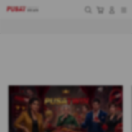
Skip
to
Cari
Troli
Login
Navigation
content
Buka Info Lebih Lanjut