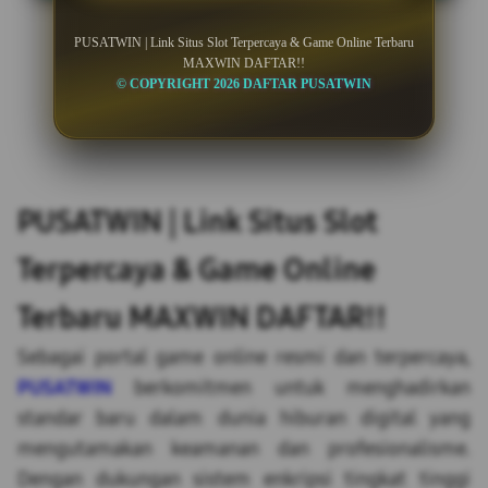
Layer Popup Close
PUSATWIN | Link Situs Slot Terpercaya & Game Online Terbaru
MAXWIN DAFTAR!!
© COPYRIGHT 2026 DAFTAR PUSATWIN
PUSATWIN | Link Situs Slot
Terpercaya & Game Online
Terbaru MAXWIN DAFTAR!!
Sebagai portal game online resmi dan terpercaya,
PUSATWIN
berkomitmen untuk menghadirkan
standar baru dalam dunia hiburan digital yang
mengutamakan keamanan dan profesionalisme.
Dengan dukungan sistem enkripsi tingkat tinggi